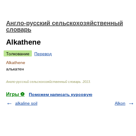
Англо-русский сельскохозяйственный
словарь
Alkathene
Толкование
Перевод
Alkathene
алькатен
Англо-русский сельскохозяйственный словарь
.
2013
.
Игры ⚽
Поможем написать курсовую
alkaline soil
Alkon