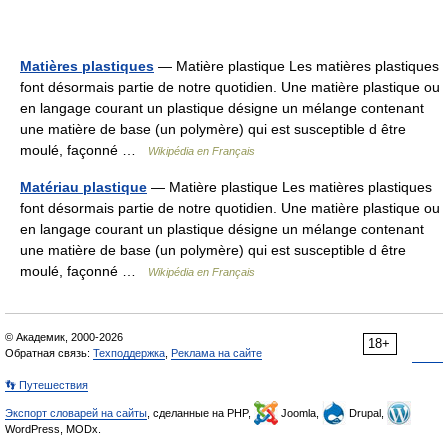
Matières plastiques
— Matière plastique Les matières plastiques
font désormais partie de notre quotidien. Une matière plastique ou
en langage courant un plastique désigne un mélange contenant
une matière de base (un polymère) qui est susceptible d être
moulé, façonné …
Wikipédia en Français
Matériau plastique
— Matière plastique Les matières plastiques
font désormais partie de notre quotidien. Une matière plastique ou
en langage courant un plastique désigne un mélange contenant
une matière de base (un polymère) qui est susceptible d être
moulé, façonné …
Wikipédia en Français
© Академик, 2000-2026
18+
Обратная связь:
Техподдержка
,
Реклама на сайте
👣 Путешествия
Экспорт словарей на сайты
, сделанные на PHP,
Joomla,
Drupal,
WordPress, MODx.